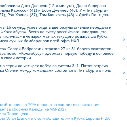
забросили Джек Джонсон (12-я минута), Джош Андерсон
Уильям Карлссон (41) и Боон Дженнер (46). У «Питтсбурга»
27), Рон Хэинси (37), Том Кюнхакль (43) и Джейк Гюнтцель
ты 16 секунд, успев отдать две результативные передачи и
м «Коламбуса». Всего на счету российского нападающего
ме «гол+пас» в четырех матчах текущего розыгрыша Кубка
писок лучших бомбардиров плей-офф НХЛ.
а» Сергей Бобровский отразил 27 из 31 броска хоккеистов
тарь помог «Коламбусу» одержать первую победу в основное
в своей истории.
 в серии до четырех побед со счетом 3−1. Пятая встреча
ка Стэнли между командами состоится в Питтсбурге в ночь
ый теннис на 70% процентов состоит из психологии
ает за сборную Канады на ЧМ-2017
иля Тарпищева!
али Элан Шалон и стали обладателями Кубка Европы FIBA