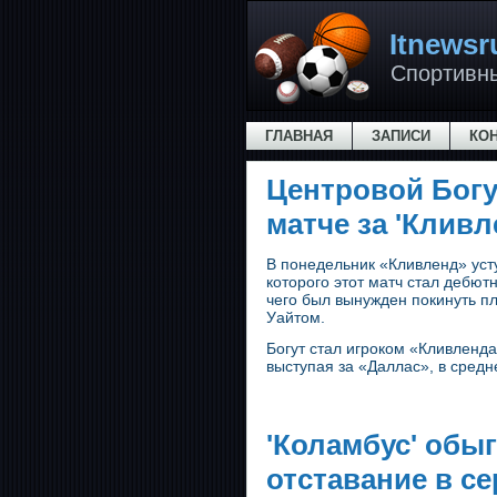
Itnewsr
Спортивн
ГЛАВНАЯ
ЗАПИСИ
КО
Центровой Богу
матче за 'Клив
В понедельник «Кливленд» усту
которого этот матч стал дебют
чего был вынужден покинуть пл
Уайтом.
Богут стал игроком «Кливленд
выступая за «Даллас», в средн
'Коламбус' обыг
отставание в с