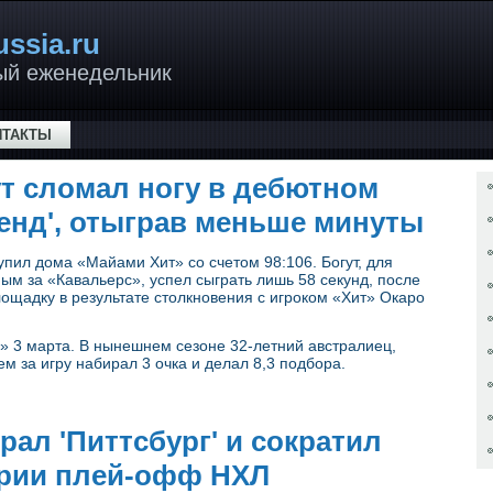
ussia.ru
ый еженедельник
НТАКТЫ
т сломал ногу в дебютном
ленд', отыграв меньше минуты
пил дома «Майами Хит» со счетом 98:106. Богут, для
ным за «Кавальерс», успел сыграть лишь 58 секунд, после
ощадку в результате столкновения с игроком «Хит» Окаро
а» 3 марта. В нынешнем сезоне 32-летний австралиец,
ем за игру набирал 3 очка и делал 8,3 подбора.
рал 'Питтсбург' и сократил
ерии плей-офф НХЛ