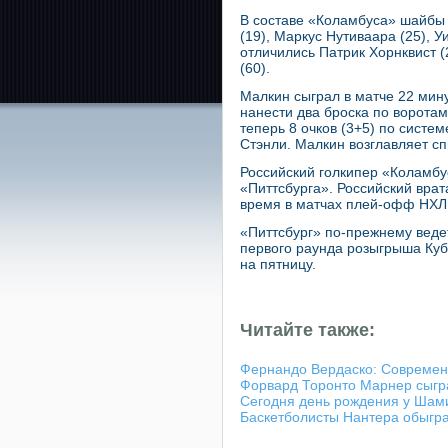
В составе «Коламбуса» шайбы 
(19), Маркус Нутиваара (25), 
отличились Патрик Хорнквист (
(60).
Малкин сыграл в матче 22 мину
нанести два броска по ворота
теперь 8 очков (3+5) по систе
Стэнли. Малкин возглавляет с
Российский голкипер «Коламбус
«Питтсбурга». Российский вра
время в матчах плей-офф НХЛ 
«Питтсбург» по-прежнему ведет
первого раунда розыгрыша Куб
на пятницу.
Читайте также:
Фернандо Вердаско: Современн
Форвард Торонто Марнер сыгр
Сегодня день рождения у Шам
Баскетболисты Нантера обыгр