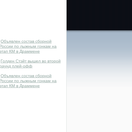
Объявлен состав сборной
России по лыжным гонкам на
этап КМ в Драммене
Голден Стэйт вышел во второй
раунд плей-офф
Объявлен состав сборной
России по лыжным гонкам на
этап КМ в Драммене