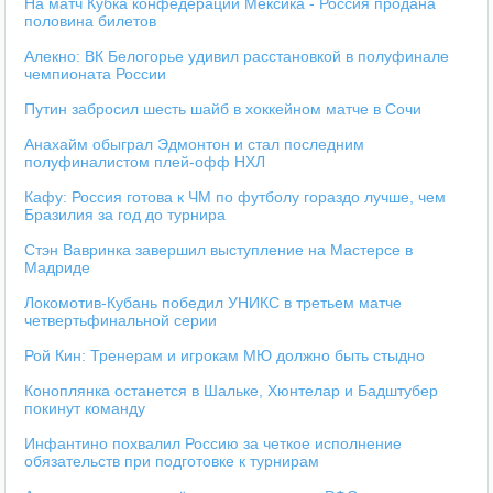
На матч Кубка конфедераций Мексика - Россия продана
половина билетов
Алекно: ВК Белогорье удивил расстановкой в полуфинале
чемпионата России
Путин забросил шесть шайб в хоккейном матче в Сочи
Анахайм обыграл Эдмонтон и стал последним
полуфиналистом плей-офф НХЛ
Кафу: Россия готова к ЧМ по футболу гораздо лучше, чем
Бразилия за год до турнира
Стэн Вавринка завершил выступление на Мастерсе в
Мадриде
Локомотив-Кубань победил УНИКС в третьем матче
четвертьфинальной серии
Рой Кин: Тренерам и игрокам МЮ должно быть стыдно
Коноплянка останется в Шальке, Хюнтелар и Бадштубер
покинут команду
Инфантино похвалил Россию за четкое исполнение
обязательств при подготовке к турнирам