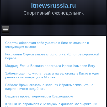
Itnewsrussia.ru
Спортивный еженедельник
Спартак обеспечил себе участие в Лиге чемпионов в
следующем сезоне
Россиянин Сурков завоевал золото на ЧЕ по греко-римской
борьбе
Мадрид. Елена Веснина проиграла Ирине-Камелии Бегу
Забелинская получила травмы на велогонке в Китае и ждет
решения по операции в Москве
Райола: Врачи сказали о коленях Ибрагимовича, что не
видели ничего подобного
Бердыев провел переговоры Краснодаром
Южный не справился с Беллуччи в финале квалификации