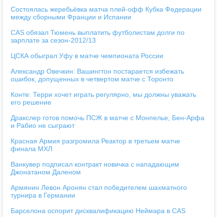
Состоялась жеребьёвка матча плей-офф Кубка Федерации
между сборными Франции и Испании
CAS обязал Тюмень выплатить футболистам долги по
зарплате за сезон-2012/13
ЦСКА обыграл Уфу в матче чемпионата России
Александр Овечкин: Вашингтон постарается избежать
ошибок, допущенных в четвертом матче с Торонто
Конте: Терри хочет играть регулярно, мы должны уважать
его решение
Дракслер готов помочь ПСЖ в матче с Монпелье, Бен-Арфа
и Рабио не сыграют
Красная Армия разгромила Реактор в третьем матче
финала МХЛ
Ванкувер подписал контракт новичка с нападающим
Джонатаном Даленом
Армянин Левон Аронян стал победителем шахматного
турнира в Германии
Барселона оспорит дисквалификацию Неймара в CAS