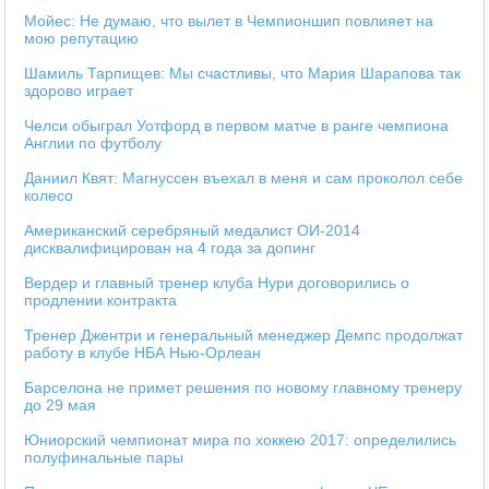
Мойес: Не думаю, что вылет в Чемпионшип повлияет на
мою репутацию
Шамиль Тарпищев: Мы счастливы, что Мария Шарапова так
здорово играет
Челси обыграл Уотфорд в первом матче в ранге чемпиона
Англии по футболу
Даниил Квят: Магнуссен въехал в меня и сам проколол себе
колесо
Американский серебряный медалист ОИ-2014
дисквалифицирован на 4 года за допинг
Вердер и главный тренер клуба Нури договорились о
продлении контракта
Тренер Джентри и генеральный менеджер Демпс продолжат
работу в клубе НБА Нью-Орлеан
Барселона не примет решения по новому главному тренеру
до 29 мая
Юниорский чемпионат мира по хоккею 2017: определились
полуфинальные пары