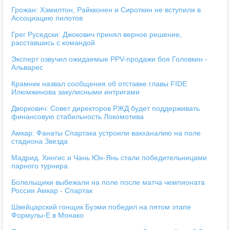
Грожан: Хэмилтон, Райкконен и Сироткин не вступили в
Ассоциацию пилотов
Грег Руседски: Джокович принял верное решение,
расставшись с командой
Эксперт озвучил ожидаемые PPV-продажи боя Головкин -
Альварес
Крамник назвал сообщения об отставке главы FIDE
Илюмжинова закулисными интригами
Дворкович: Совет директоров РЖД будет поддерживать
финансовую стабильность Локомотива
Амкар: Фанаты Спартака устроили вакханалию на поле
стадиона Звезда
Мадрид. Хингис и Чань Юн-Янь стали победительницами
парного турнира
Болельщики выбежали на поле после матча чемпионата
России Амкар - Спартак
Швейцарский гонщик Буэми победил на пятом этапе
Формулы-E в Монако