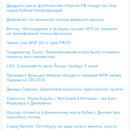
Двадцать шесть футболистов сборной РФ поедут на сбор
перед Кубком конфедераций
Демичелис по окончании сезона завершит карьеру
Венгер: Непопадание в четверку лучших АПЛ не повлияет
на трансферные планы Арсенала
Чалов стал MVP 28-го тура РФПЛ
Гендиректор Тосно: Лицензирование клуба было отложено,
причины мне неизвестны
CAS: Слушания по делу Йохауг пройдут 6 июня
Президент Франции Макрон обсудит с членами МОК заявку
Парижа на ОИ-2024
Динара Сафина: Шараповой пришлось через многое пройти
Хэмилтон: Наша борьба с Феттелем в Испании - как матч
Федерера и Джоковича
Шахтер готовится к финальному матчу Кубка с Динамо без
серьезных потерь
Сидни Кросби: Питтсбургу не надо ничего менять, просто