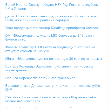
Волей Нестле Осаску победил НЕК Ред Рокетс на клубном
ЧМ в Японии
Дарио Срна: У меня были предложения из Китая, Катара,
США, но я принимаю решение сердцем
Реал предложил Манчестер Юнайтед приобрести Хамеса
DM: Ибрагимович получал в МЮ бонусом до 143 тысяч
фунтов за гол
Фазель: Комиссар НХЛ Беттмэн подтвердил, что лига не
отпустит игроков на ОИ-2018
Mirror: Ибрагимович может потерять до 30 млн из-за травмы
Вратарь Колорадо Варламов приступил к тренировкам
после травмы
Прошла жеребьевка регбийного Кубка мира
Балашихинское Динамо выступит в Континентальном кубке
IIHF
Светлана Кузнецова: Тема возвращения Шарапова себя
полностью исчерпала