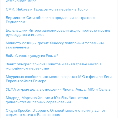
чемпионата мира
СМИ: Янбаев и Тарасов могут перейти в Тосно
Бирмингем Сити объявил о продлении контракта с
Реднаппом
Болельщики Интера запланировали акцию протеста против
руководства и игроков
Министр юстиции грозит Хёнессу повторным тюремным
заключением
Бэйл близок к уходу из Реала?
Зенит обыграл Крылья Советов и занял третье место в
молодёжном первенстве
Моуринью сообщил, что место в воротах МЮ в финале Лиги
Европы займёт Ромеро
УЕФА открыл дела в отношении Лиона, Аякса, МЮ и Сельты
Мадрид. Мартина Хингис и Юн-Янь Чань стали
финалистками парных соревнований
Сидни Кросби: В серии с Оттавой можем оттолкнуться от
седьмого матча с Вашингтоном