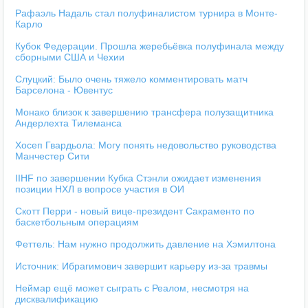
Рафаэль Надаль стал полуфиналистом турнира в Монте-
Карло
Кубок Федерации. Прошла жеребьёвка полуфинала между
сборными США и Чехии
Слуцкий: Было очень тяжело комментировать матч
Барселона - Ювентус
Монако близок к завершению трансфера полузащитника
Андерлехта Тилеманса
Хосеп Гвардьола: Могу понять недовольство руководства
Манчестер Сити
IIHF по завершении Кубка Стэнли ожидает изменения
позиции НХЛ в вопросе участия в ОИ
Скотт Перри - новый вице-президент Сакраменто по
баскетбольным операциям
Феттель: Нам нужно продолжить давление на Хэмилтона
Источник: Ибрагимович завершит карьеру из-за травмы
Неймар ещё может сыграть с Реалом, несмотря на
дисквалификацию