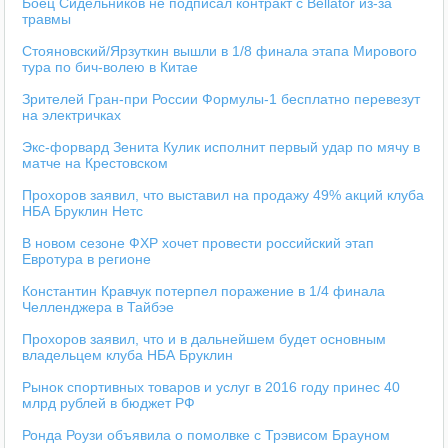
Боец Сидельников не подписал контракт с Bellator из-за
травмы
Стояновский/Ярзуткин вышли в 1/8 финала этапа Мирового
тура по бич-волею в Китае
Зрителей Гран-при России Формулы-1 бесплатно перевезут
на электричках
Экс-форвард Зенита Кулик исполнит первый удар по мячу в
матче на Крестовском
Прохоров заявил, что выставил на продажу 49% акций клуба
НБА Бруклин Нетс
В новом сезоне ФХР хочет провести российский этап
Евротура в регионе
Константин Кравчук потерпел поражение в 1/4 финала
Челленджера в Тайбэе
Прохоров заявил, что и в дальнейшем будет основным
владельцем клуба НБА Бруклин
Рынок спортивных товаров и услуг в 2016 году принес 40
млрд рублей в бюджет РФ
Ронда Роузи объявила о помолвке с Трэвисом Брауном