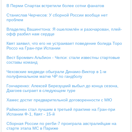
В Перми Спартак встретили более сотни фанатов
Станислав Черчесов: У сборной России вообще нет
проблем
Владелец Вашингтона: Я ошеломлён и разочарован, плей-
офф разбил нам сердце
Квят заявил, что его не устраивает поведение болида Торо
Россо на Гран-при Испании
Вест Бромвич Альбион - Челси: стали известны стартовые
составы команд
Чеховские медведи обыграли Динамо-Виктор в 1-м
полуфинальном матче ЧР по гандболу
Гончаренко: Алексей Березуцкий выбыл до конца сезона,
Дзагоев сыграет в следующем туре
Хамес достиг предварительной договоренности с МЮ
Райкконен стал лучшим в третьей практике на Гран-при
Испании Ф-1, Квят - 15-й
Сборная России по регби-7 проиграла австралийцам на
старте этапа МС в Париже