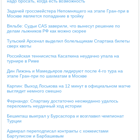
надо бросать, когда есть возможность
Задачей гроссмейстера Непомнящего на этапе Гран-при в
Москве является попадание в тройку
Вяльбе: Судьи CAS заверили, что вынесут решение по
делам лыжников РФ как можно скорее
Тульский Арсенал выделил болельщикам Спартака билеты
сверх квоты
Российская теннисистка Касаткина неудачно упала на
турнире в Риме
Дин Лижэнь и Мамедьяров лидируют после 4-го тура на
этапе Гран-при по шахматам в Москве
Карпин: Выход Лоськова на 12 минут в официальном матче
выглядит немного смешно
Фернандо: Спартаку достаточно неожиданно удалось
переломить неудачный ход истории
Бешикташ выиграл у Бурсаспора и возглавил чемпионат
Турции
Адмирал переподписал контракты с хоккеистами
Бартулисом и Барбашевым