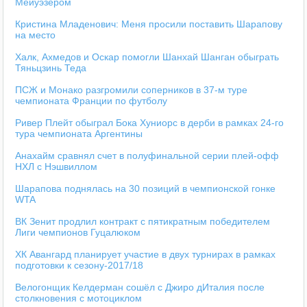
Мейуэзером
Кристина Младенович: Меня просили поставить Шарапову
на место
Халк, Ахмедов и Оскар помогли Шанхай Шанган обыграть
Тяньцзинь Теда
ПСЖ и Монако разгромили соперников в 37-м туре
чемпионата Франции по футболу
Ривер Плейт обыграл Бока Хуниорс в дерби в рамках 24-го
тура чемпионата Аргентины
Анахайм сравнял счет в полуфинальной серии плей-офф
НХЛ с Нэшвиллом
Шарапова поднялась на 30 позиций в чемпионской гонке
WTA
ВК Зенит продлил контракт с пятикратным победителем
Лиги чемпионов Гуцалюком
ХК Авангард планирует участие в двух турнирах в рамках
подготовки к сезону-2017/18
Велогонщик Келдерман сошёл с Джиро дИталия после
столкновения с мотоциклом