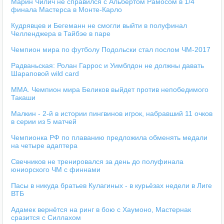
Марин Чилич не справился с Альбертом Рамосом в 1/4
финала Мастерса в Монте-Карло
Кудрявцев и Бегеманн не смогли выйти в полуфинал
Челленджера в Тайбэе в паре
Чемпион мира по футболу Подольски стал послом ЧМ-2017
Радваньская: Ролан Гаррос и Уимблдон не должны давать
Шараповой wild card
ММА. Чемпион мира Беликов выйдет против непобедимого
Такаши
Малкин - 2-й в истории пингвинов игрок, набравший 11 очков
в серии из 5 матчей
Чемпионка РФ по плаванию предложила обменять медали
на четыре адаптера
Свечников не тренировался за день до полуфинала
юниорского ЧМ с финнами
Пасы в никуда братьев Кулагиных - в курьёзах недели в Лиге
ВТБ
Адамек вернётся на ринг в бою с Хаумоно, Мастернак
сразится с Силлахом