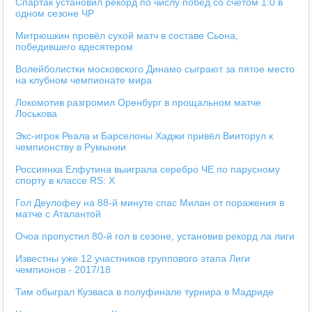
Спартак установил рекорд по числу побед со счётом 1:0 в
одном сезоне ЧР
Митрюшкин провёл сухой матч в составе Сьона,
победившего вдесятером
Волейболистки московского Динамо сыграют за пятое место
на клубном чемпионате мира
Локомотив разгромил Оренбург в прощальном матче
Лоськова
Экс-игрок Реала и Барселоны Хаджи привёл Вииторул к
чемпионству в Румынии
Россиянка Елфутина выиграла серебро ЧЕ по парусному
спорту в классе RS: X
Гол Деулофеу на 88-й минуте спас Милан от поражения в
матче с Аталантой
Очоа пропустил 80-й гол в сезоне, установив рекорд ла лиги
Известны уже 12 участников группового этапа Лиги
чемпионов - 2017/18
Тим обыграл Куэваса в полуфинале турнира в Мадриде