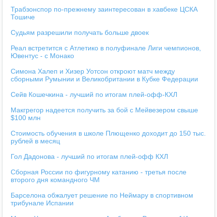
Трабзонспор по-прежнему заинтересован в хавбеке ЦСКА
Тошиче
Судьям разрешили получать больше двоек
Реал встретится с Атлетико в полуфинале Лиги чемпионов,
Ювентус - с Монако
Симона Халеп и Хизер Уотсон откроют матч между
сборными Румынии и Великобритании в Кубке Федерации
Сейв Кошечкина - лучший по итогам плей-офф-КХЛ
Макгрегор надеется получить за бой с Мейвезером свыше
$100 млн
Стоимость обучения в школе Плющенко доходит до 150 тыс.
рублей в месяц
Гол Дадонова - лучший по итогам плей-офф КХЛ
Сборная России по фигурному катанию - третья после
второго дня командного ЧМ
Барселона обжалует решение по Неймару в спортивном
трибунале Испании