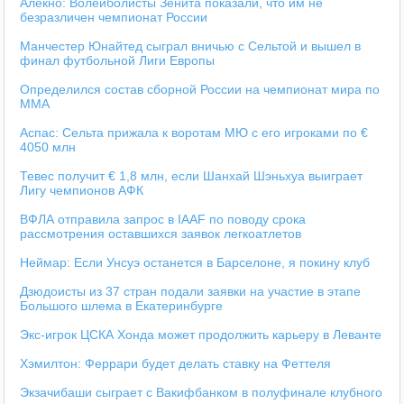
Алекно: Волейболисты Зенита показали, что им не
безразличен чемпионат России
Манчестер Юнайтед сыграл вничью с Сельтой и вышел в
финал футбольной Лиги Европы
Определился состав сборной России на чемпионат мира по
ММА
Аспас: Сельта прижала к воротам МЮ с его игроками по €
4050 млн
Тевес получит € 1,8 млн, если Шанхай Шэньхуа выиграет
Лигу чемпионов АФК
ВФЛА отправила запрос в IAAF по поводу срока
рассмотрения оставшихся заявок легкоатлетов
Неймар: Если Унсуэ останется в Барселоне, я покину клуб
Дзюдоисты из 37 стран подали заявки на участие в этапе
Большого шлема в Екатеринбурге
Экс-игрок ЦСКА Хонда может продолжить карьеру в Леванте
Хэмилтон: Феррари будет делать ставку на Феттеля
Экзачибаши сыграет с Вакифбанком в полуфинале клубного