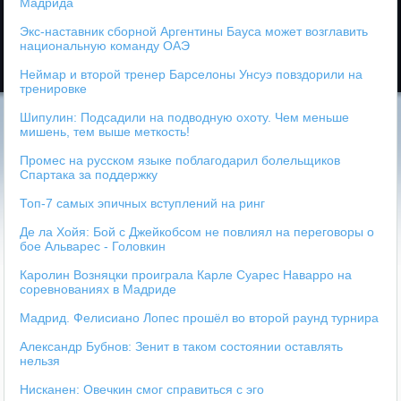
Мадрида
Экс-наставник сборной Аргентины Бауса может возглавить
национальную команду ОАЭ
Неймар и второй тренер Барселоны Унсуэ повздорили на
тренировке
Шипулин: Подсадили на подводную охоту. Чем меньше
мишень, тем выше меткость!
Промес на русском языке поблагодарил болельщиков
Спартака за поддержку
Топ-7 самых эпичных вступлений на ринг
Де ла Хойя: Бой с Джейкобсом не повлиял на переговоры о
бое Альварес - Головкин
Каролин Возняцки проиграла Карле Суарес Наварро на
соревнованиях в Мадриде
Мадрид. Фелисиано Лопес прошёл во второй раунд турнира
Александр Бубнов: Зенит в таком состоянии оставлять
нельзя
Нисканен: Овечкин смог справиться с эго