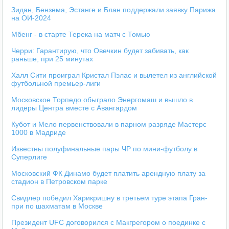
Зидан, Бензема, Эстанге и Блан поддержали заявку Парижа
на ОИ-2024
Мбенг - в старте Терека на матч с Томью
Черри: Гарантирую, что Овечкин будет забивать, как
раньше, при 25 минутах
Халл Сити проиграл Кристал Пэлас и вылетел из английской
футбольной премьер-лиги
Московское Торпедо обыграло Энергомаш и вышло в
лидеры Центра вместе с Авангардом
Кубот и Мело первенствовали в парном разряде Мастерс
1000 в Мадриде
Известны полуфинальные пары ЧР по мини-футболу в
Суперлиге
Московский ФК Динамо будет платить арендную плату за
стадион в Петровском парке
Свидлер победил Харикришну в третьем туре этапа Гран-
при по шахматам в Москве
Президент UFC договорился с Макгрегором о поединке с