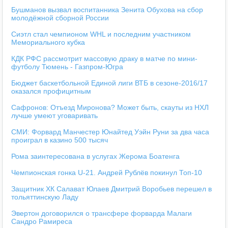
Бушманов вызвал воспитанника Зенита Обухова на сбор
молодёжной сборной России
Сиэтл стал чемпионом WHL и последним участником
Мемориального кубка
КДК РФС рассмотрит массовую драку в матче по мини-
футболу Тюмень - Газпром-Югра
Бюджет баскетбольной Единой лиги ВТБ в сезоне-2016/17
оказался профицитным
Сафронов: Отъезд Миронова? Может быть, скауты из НХЛ
лучше умеют уговаривать
СМИ: Форвард Манчестер Юнайтед Уэйн Руни за два часа
проиграл в казино 500 тысяч
Рома заинтересована в услугах Жерома Боатенга
Чемпионская гонка U-21. Андрей Рублёв покинул Топ-10
Защитник ХК Салават Юлаев Дмитрий Воробьев перешел в
тольяттинскую Ладу
Эвертон договорился о трансфере форварда Малаги
Сандро Рамиреса