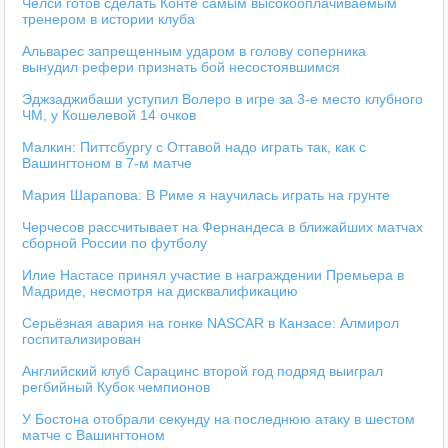
Челси готов сделать Конте самым высокооплачиваемым
тренером в истории клуба
Альварес запрещенным ударом в голову соперника
вынудил рефери признать бой несостоявшимся
Эджзаджибаши уступил Волеро в игре за 3-е место клубного
ЧМ, у Кошелевой 14 очков
Малкин: Питтсбургу с Оттавой надо играть так, как с
Вашингтоном в 7-м матче
Мария Шарапова: В Риме я научилась играть на грунте
Черчесов рассчитывает на Фернандеса в ближайших матчах
сборной России по футболу
Илие Настасе принял участие в награждении Премьера в
Мадриде, несмотря на дисквалификацию
Серьёзная авария на гонке NASCAR в Канзасе: Алмирол
госпитализирован
Английский клуб Сарацинс второй год подряд выиграл
регбийный Кубок чемпионов
У Бостона отобрали секунду на последнюю атаку в шестом
матче с Вашингтоном