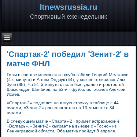
Itnewsrussia.ru
Спортивный еженедельник
'Спартак-2' победил 'Зенит-2' в
матче ФНЛ
Голы в составе московского клуба забили Георгий Мелкадзе
(4-я минута) и Артем Федчук (44), у хозяев отличился Илья
Зуев (85). На 51-й минуте с поля был удален игрок гостей
Шамсиддин Шанбиев, на 52-й - футболист хозяев Алексей
Исаев.
«Спартак-2» поднялся на пятую строчку в таблице с 44
очками, «Зенит-2» располагается на 13-м месте с 34
очками.
В следующем матче «Спартак-2» примет астраханский
«Волгарь». «Зенит-2» сыграет на выезде с «Тосно» из
Ленинградской области. Оба матча пройдут 8 апреля.