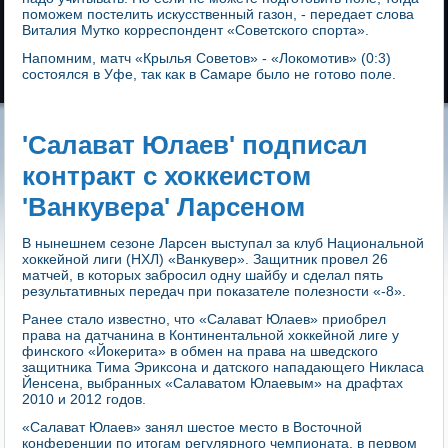
поможем постелить искусственный газон, - передает слова
Виталия Мутко корреспондент «Советского спорта».
Напомним, матч «Крылья Советов» - «Локомотив» (0:3)
состоялся в Уфе, так как в Самаре было не готово поле.
'Салават Юлаев' подписал
контракт с хоккеистом
'Ванкувера' Ларсеном
В нынешнем сезоне Ларсен выступал за клуб Национальной
хоккейной лиги (НХЛ) «Ванкувер». Защитник провел 26
матчей, в которых забросил одну шайбу и сделал пять
результативных передач при показателе полезности «-8».
Ранее стало известно, что «Салават Юлаев» приобрел
права на датчанина в Континентальной хоккейной лиге у
финского «Йокерита» в обмен на права на шведского
защитника Тима Эриксона и датского нападающего Никласа
Йенсена, выбранных «Салаватом Юлаевым» на драфтах
2010 и 2012 годов.
«Салават Юлаев» занял шестое место в Восточной
конференции по итогам регулярного чемпионата, в первом