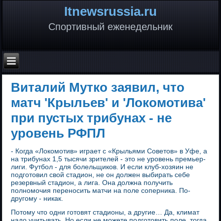
Itnewsrussia.ru
Спортивный еженедельник
Виталий Мутко заявил, что
матч 'Крыльев' и 'Локомотива'
при пустых трибунах - не
уровень РФПЛ
- Когда «Локомотив» играет с «Крыльями Советов» в Уфе, а
на трибунах 1,5 тысячи зрителей - это не уровень премьер-
лиги. Футбол - для болельщиков. И если клуб-хозяин не
подготовил свой стадион, не он должен выбирать себе
резервный стадион, а лига. Она должна получить
полномочия переносить матчи на поле соперника. По-
другому - никак.
Потому что одни готовят стадионы, а другие… Да, климат
надо учитывать. Но если не можете подготовить поле, тогда