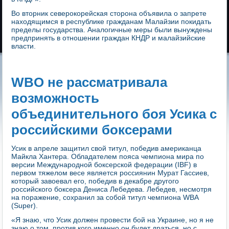
Во вторник северокорейская сторона объявила о запрете
находящимся в республике гражданам Малайзии покидать
пределы государства. Аналогичные меры были вынуждены
предпринять в отношении граждан КНДР и малайзийские
власти.
WBO не рассматривала
возможность
объединительного боя Усика с
российскими боксерами
Усик в апреле защитил свой титул, победив американца
Майкла Хантера. Обладателем пояса чемпиона мира по
версии Международной боксерской федерации (IBF) в
первом тяжелом весе является россиянин Мурат Гассиев,
который завоевал его, победив в декабре другого
российского боксера Дениса Лебедева. Лебедев, несмотря
на поражение, сохранил за собой титул чемпиона WBA
(Super).
«Я знаю, что Усик должен провести бой на Украине, но я не
знаю о том, против кого именно он будет драться, но с